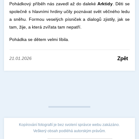
Pohádkový příběh nás zavedl až do daleké
Arktidy
. Děti se
společně s hlavními hrdiny učily poznávat svět věčného ledu
a sněhu. Formou veselých písniček a dialogů zjistily, jak se
tam, žije, a která zvířata tam nepatří.
Pohádka se dětem velmi líbila.
Zpět
21.01.2026
Kopírování fotografií je bez svolení správce webu zakázáno.
Veškerý obsah podléhá autorským právům.