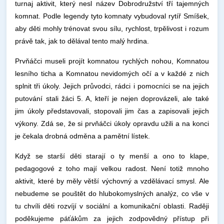
turnaj aktivit, který nesl název Dobrodružství tří tajemných
komnat. Podle legendy tyto komnaty vybudoval rytíř Smíšek,
aby děti mohly trénovat svou sílu, rychlost, trpělivost i rozum
právě tak, jak to dělával tento malý hrdina.
Prvňáčci museli projít komnatou rychlých nohou, Komnatou
lesního ticha a Komnatou nevidomých očí a v každé z nich
splnit tři úkoly. Jejich průvodci, rádci i pomocníci se na jejich
putování stali žáci 5. A, kteří je nejen doprovázeli, ale také
jim úkoly představovali, stopovali jim čas a zapisovali jejich
výkony. Zdá se, že si prvňáčci úkoly opravdu užili a na konci
je čekala drobná odměna a pamětní lístek.
Když se starší děti starají o ty menší a ono to klape,
pedagogové z toho mají velkou radost. Není totiž mnoho
aktivit, které by měly větší výchovný a vzdělávací smysl. Ale
nebudeme se pouštět do hlubokomyslných analýz, co vše v
tu chvíli děti rozvíjí v sociální a komunikační oblasti. Raději
poděkujeme páťákům za jejich zodpovědný přístup při