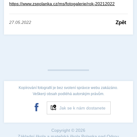
https://www.zspolanka.cz/ms/fotogalerie/rok-20212022
Zpět
27.05.2022
Kopírování fotografií je bez svolení správce webu zakázáno.
Veškerý obsah podléhá autorským právům.
Jak se k nám dostanete
Copyright © 2026
Základní škola a mateřská škola Polanka nad Odrou