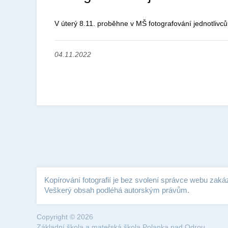
V úterý 8.11. proběhne v MŠ fotografování jednotlivců
04.11.2022
Kopírování fotografií je bez svolení správce webu zaká
Veškerý obsah podléhá autorským právům.
Copyright © 2026
Základní škola a mateřská škola Polanka nad Odrou