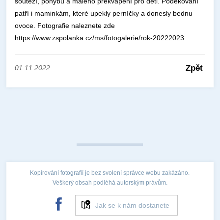
soutěží, pohybu a malého překvapení pro děti. Poděkování
patří i maminkám, které upekly perníčky a donesly bednu
ovoce. Fotografie naleznete zde
https://www.zspolanka.cz/ms/fotogalerie/rok-20222023
Zpět
01.11.2022
Kopírování fotografií je bez svolení správce webu zakázáno.
Veškerý obsah podléhá autorským právům.
Jak se k nám dostanete