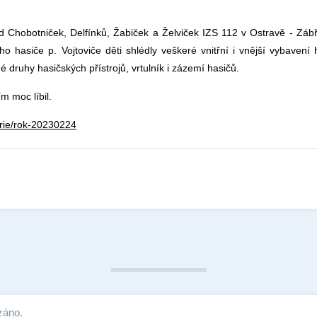
říd Chobotniček, Delfínků, Žabiček a Želviček IZS 112 v Ostravě - Zábř
hasiče p. Vojtoviče děti shlédly veškeré vnitřní i vnější vybavení 
é druhy hasičských přístrojů, vrtulník i zázemí hasičů.
m moc líbil.
erie/rok-20230224
záno.