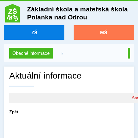
Základní škola a mateřská škola
Polanka nad Odrou
ZŠ
MŠ
Obecné informace
Aktuální informace
Sor
Zpět