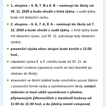
1. skupina – 6. B, 7. B a 8. B – nastoupí do školy od
30. 11. 2020 a bude chodit v liché týdny
, v sudé týdny
bude mít distanční výuku,
2. skupina – 6. A, 7. A, 8. A – nastoupí do školy od 7.
12. 2020 a bude chodit v sudé týdny
,
v liché týdny bude
mít distanční výuku, (od 30. 11. pokračuje tedy distanční
výuka),
prezenční výuka obou skupin bude končit v 13:05
hod.,
odpolední výuka 8. a 9. ročníku bude od 30. 11. do
odvolání zrušena (upravený rozvrh se žáci dozvědí po
nástupu do školy),
stravování ve školní jídelně bude umožněno pouze žákům
v prezenční formě výuky a zaměstnancům školy,
ostatní
strávníci si musí oběd vyzvednout v předem
připravených jídlonosičích v mezidveří budovy od
11:00 do 11:30 hod. a do jídelny nesmí vstupovat
,