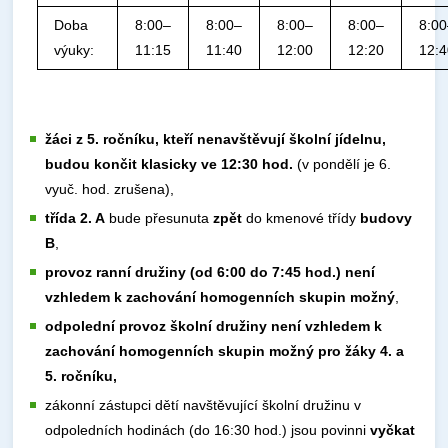
Doba
8:00–
8:00–
8:00–
8:00–
8:0
výuky:
11:15
11:40
12:00
12:20
12:
žáci z 5. ročníku, kteří nenavštěvují školní jídelnu,
budou končit klasicky ve 12:30 hod.
(v pondělí je 6.
vyuč. hod. zrušena),
třída 2. A
bude přesunuta
zpět
do kmenové třídy
budovy
B
,
provoz ranní družiny (od 6:00 do 7:45 hod.) není
vzhledem k zachování homogenních skupin možný
,
odpolední provoz školní družiny není vzhledem k
zachování homogenních skupin možný pro žáky 4. a
5. ročníku,
zákonní zástupci dětí navštěvující školní družinu v
odpoledních hodinách (do 16:30 hod.) jsou povinni
vyčkat