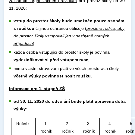
základním organizačním pravidlům
pro provoz školy od 30.
11. 2020:
vstup do prostor školy bude umožněn pouze osobám
s rouškou
či jinou ochranou obličeje (
prosíme rodiče, aby
do prostor školy vstupovali jen v nezbytně nutných
případech
),
každá osoba vstupující do prostor školy je povinna
vydezinfikovat si před vstupem ruce
,
mimo vlastní stravování platí ve všech prostorách školy
včetně výuky povinnost nosit roušku
.
Informace pro 1. stupeň ZŠ
od 30. 11. 2020 do odvolání bude platit upravená doba
výuky:
Ročník:
1.
2.
3.
4.
5.
ročník
ročník
ročník
ročník
ročn