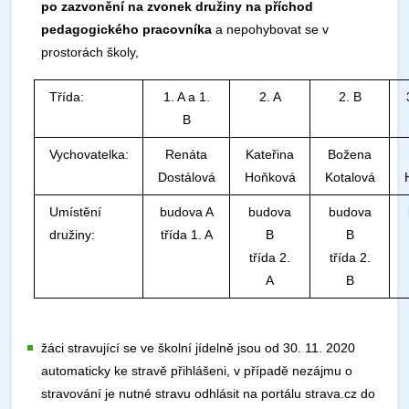
po zazvonění na zvonek družiny na příchod
pedagogického pracovníka
a nepohybovat se v
prostorách školy,
Třída:
1. A a 1.
2. A
2. B
B
Vychovatelka:
Renáta
Kateřina
Božena
Dostálová
Hoňková
Kotalová
Umístění
budova A
budova
budova
družiny:
třída 1. A
B
B
třída 2.
třída 2.
A
B
žáci stravující se ve školní jídelně jsou od 30. 11. 2020
automaticky ke stravě přihlášeni, v případě nezájmu o
stravování je nutné stravu odhlásit na portálu strava.cz do