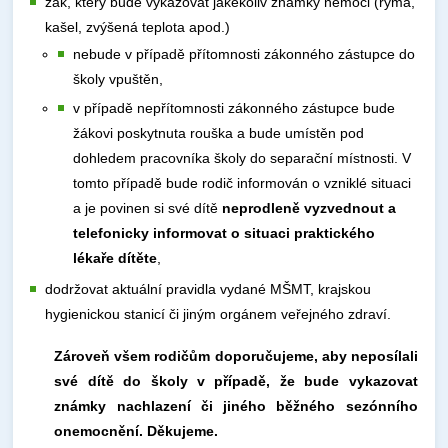
žák, který bude vykazovat jakékoliv známky nemoci (rýma,
kašel, zvýšená teplota apod.)
nebude v případě přítomnosti zákonného zástupce do
školy vpuštěn,
v případě nepřítomnosti zákonného zástupce bude
žákovi poskytnuta rouška a bude umístěn pod
dohledem pracovníka školy do separační místnosti. V
tomto případě bude rodič informován o vzniklé situaci
a je povinen si své dítě
neprodleně vyzvednout a
telefonicky informovat o situaci praktického
lékaře dítěte
,
dodržovat aktuální pravidla vydané MŠMT, krajskou
hygienickou stanicí či jiným orgánem veřejného zdraví.
Zároveň všem rodičům doporučujeme, aby neposílali
své dítě do školy v případě, že bude vykazovat
známky nachlazení či jiného běžného sezónního
onemocnění. Děkujeme.