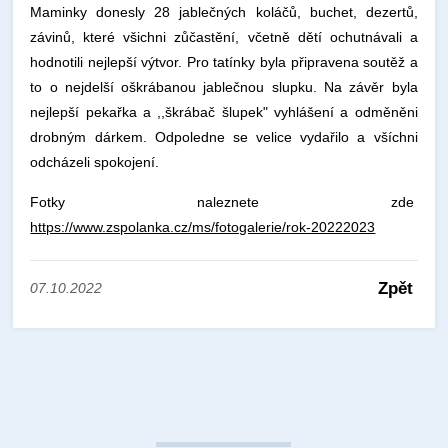
Maminky donesly 28 jablečných koláčů, buchet, dezertů,
závinů, které všichni zůčastění, včetně dětí ochutnávali a
hodnotili nejlepší výtvor. Pro tatínky byla připravena soutěž a
to o nejdelší oškrábanou jablečnou slupku. Na závěr byla
nejlepší pekařka a ,,škrábač šlupek" vyhlášení a odměněni
drobným dárkem. Odpoledne se velice vydařilo a všíchni
odcházeli spokojení.
Fotky naleznete zde
https://www.zspolanka.cz/ms/fotogalerie/rok-20222023
Zpět
07.10.2022