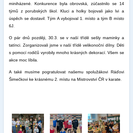
miniházené. Konkurence byla obrovská, zúčastnilo se 14
týmů z porubských škol. Kluci a holky bojovali jako lvi a
úspěch se dostavil. Tým A vybojoval 1. místo a tým B místo
6
J
.
O pár dnů později, 30.3. se v naší třídě sešly maminky a
tatínci. Zorganizovali jsme v naší třídě velikonoční dílny. Děti
s pomocí rodičů vyrobily mnoho krásných dekorací. Všem se
akce moc líbila.
A také musíme pogratulovat našemu spolužákovi Ráďovi
Šimečkovi ke krásnému 2. místu na Mistrovství ČR v karate.