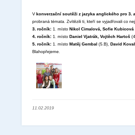
V
konverzační soutěži z jazyka anglického pro 3. a
probraná témata. Zvítězili ti, kteří se vyjadřovali co ne
3. ročník:
1. místo
Nikol Cimalová, Sofie Kubicová
4. ročník:
1. místo
Daniel Vjatrák, Vojtěch Hartoš
(4
5. ročník:
1. místo
Matěj Gembal
(5.B),
David Koval
Blahopřejeme.
11.02.2019