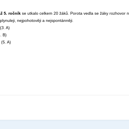
ž 5. ročník
se utkalo celkem 20 žáků. Porota vedla se žáky rozhovor 
jplynuleji, nejpohotověji a nejspontánněji.
(3. A)
. B)
(5. A)