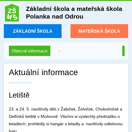
Základní škola a mateřská škola
Polanka nad Odrou
ZÁKLADNÍ ŠKOLA
MATEŘSKÁ ŠKOLA
Obecné informace
Aktuální informace
Letiště
23. a 24. 5. navštívily děti z Žabiček, Želviček, Chobotniček a
Delfínků letiště v Mošnově. Všichni si vyslechly přednášku o
letadlech, prohlédly si hangár s letadly a navštívily odletovou
halu.