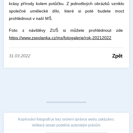
krásy přírody kolem potůčku. Z jednotlivých obrázků vzniklo
společné umělecké dílo, které si poté budete moct
prohlédnout v naší MŠ.
Foto z návštěvy ZUŠ si můžete prohlédnout zde
https://www.zspolanka.cz/ms/fotogalerie/rok-20212022
Zpět
31.03.2022
Kopírování fotografií je bez svolení správce webu zakázáno.
Veškerý obsah podléhá autorským právům.