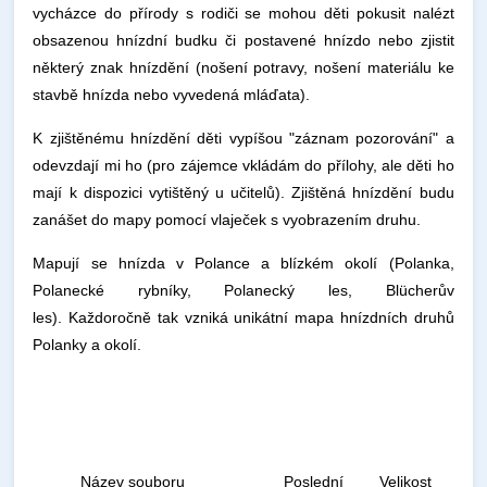
vycházce do přírody s rodiči se mohou děti pokusit nalézt
obsazenou hnízdní budku či postavené hnízdo nebo zjistit
některý znak hnízdění (nošení potravy, nošení materiálu ke
stavbě hnízda nebo vyvedená mláďata).
K zjištěnému hnízdění děti vypíšou "záznam pozorování" a
odevzdají mi ho (pro zájemce vkládám do přílohy, ale děti ho
mají k dispozici vytištěný u učitelů). Zjištěná hnízdění budu
zanášet do mapy pomocí vlaječek s vyobrazením druhu.
Mapují se hnízda v Polance a blízkém okolí (Polanka,
Polanecké rybníky, Polanecký les, Blücherův
les). Každoročně tak vzniká unikátní mapa hnízdních druhů
Polanky a okolí.
Název souboru
Poslední
Velikost