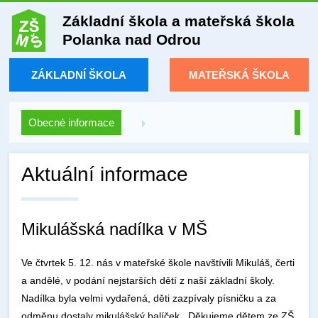
Základní škola a mateřská škola
Polanka nad Odrou
ZÁKLADNÍ ŠKOLA
MATEŘSKÁ ŠKOLA
Obecné informace
Aktuální informace
Mikulášská nadílka v MŠ
Ve čtvrtek 5. 12. nás v mateřské škole navštívili Mikuláš, čerti
a andělé, v podání nejstarších dětí z naší základní školy.
Nadílka byla velmi vydařená, děti zazpívaly písničku a za
odměnu dostaly mikulášský balíček. Děkujeme dětem ze ZŠ