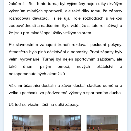
žákům 4. tříd. Tento turnaj byl výjimečný nejen díky skvělým
výkonům mladých sportovců, ale také díky tomu, že zápasy
rozhodovali deváťáci. Ti se ujali role rozhodčích s velkou
zodpovědností a nadšením. Bylo vidět, že si tuto roli užívají a
že jsou pro mladší spolužáky velkým vzorem.
Po slavnostním zahájení trenéři rozdávali poslední pokyny.
Atmosféra byla plná očekávání a nervozity. První zápasy byly
velmi vyrovnané. Turnaj byl nejen sportovním zážitkem, ale
také dnem plným emocí, nových přátelství a
nezapomenutelných okamžiků.
Všichni účastníci dostali na závěr dostali sladkou odměnu a
velkou pochvalu za předvedené výkony a sportovního ducha.
Už teď se všichni těší na další zápasy.