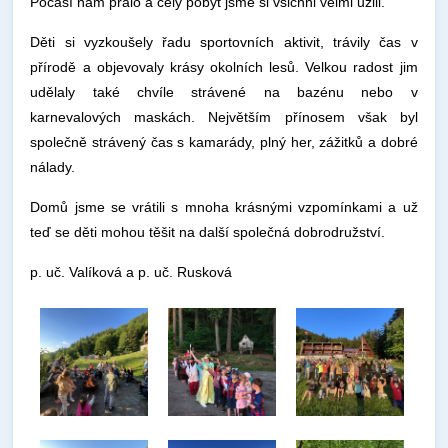
Počasí nám přálo a celý pobyt jsme si všichni velmi užili.
Děti si vyzkoušely řadu sportovních aktivit, trávily čas v
přírodě a objevovaly krásy okolních lesů. Velkou radost jim
udělaly také chvíle strávené na bazénu nebo v
karnevalových maskách. Největším přínosem však byl
společně strávený čas s kamarády, plný her, zážitků a dobré
nálady.
Domů jsme se vrátili s mnoha krásnými vzpomínkami a už
teď se děti mohou těšit na další společná dobrodružství.
p. uč. Valíková a p. uč. Rusková