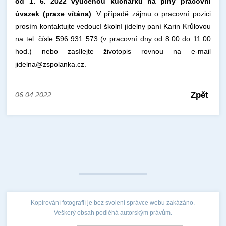
od 1. 6. 2022 vyučenou kuchařku na plný pracovní
úvazek (praxe vítána)
. V případě zájmu o pracovní pozici
prosím kontaktujte vedoucí školní jídelny paní Karin Krůlovou
na tel. čísle 596 931 573 (v pracovní dny od 8.00 do 11.00
hod.) nebo zasílejte životopis rovnou na e-mail
jidelna@zspolanka.cz.
Zpět
06.04.2022
Kopírování fotografií je bez svolení správce webu zakázáno.
Veškerý obsah podléhá autorským právům.