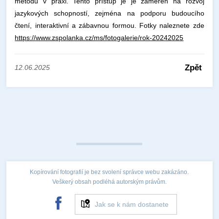
metodu v praxi. Tento přístup je je zaměřen na rozvoj
jazykových schopností, zejména na podporu budoucího
čtení, interaktivní a zábavnou formou. Fotky naleznete zde
https://www.zspolanka.cz/ms/fotogalerie/rok-20242025
Zpět
12.06.2025
Kopírování fotografií je bez svolení správce webu zakázáno.
Veškerý obsah podléhá autorským právům.
Jak se k nám dostanete