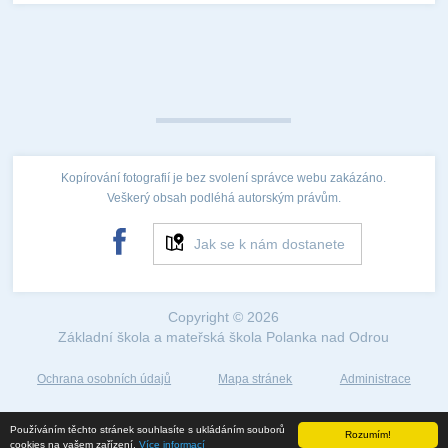
Kopírování fotografií je bez svolení správce webu zakázáno.
Veškerý obsah podléhá autorským právům.
Jak se k nám dostanete
Copyright © 2026
Základní škola a mateřská škola Polanka nad Odrou
Ochrana osobních údajů
Mapa stránek
Administrace
Web created by
Používáním těchto stránek souhlasíte s ukládáním souborů
Rozumím!
©2018
cookies na vašem zařízení.
Více informací