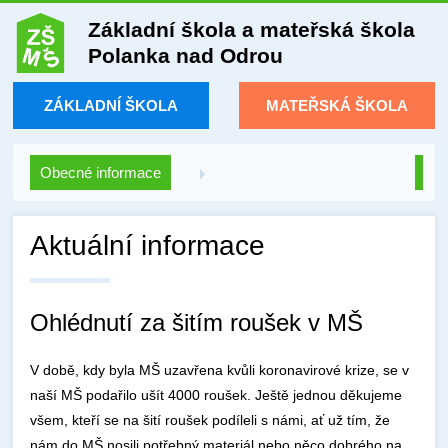
Základní škola a mateřská škola
Polanka nad Odrou
ZÁKLADNÍ ŠKOLA
MATEŘSKÁ ŠKOLA
Obecné informace
Aktuální informace
Ohlédnutí za šitím roušek v MŠ
V době, kdy byla MŠ uzavřena kvůli koronavirové krize, se v
naší MŠ podařilo ušít 4000 roušek. Ještě jednou děkujeme
všem, kteří se na šití roušek podíleli s námi, ať už tím, že
nám do MŠ nosili potřebný materiál nebo něco dobrého na