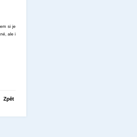
em si je
é, ale i
Zpět