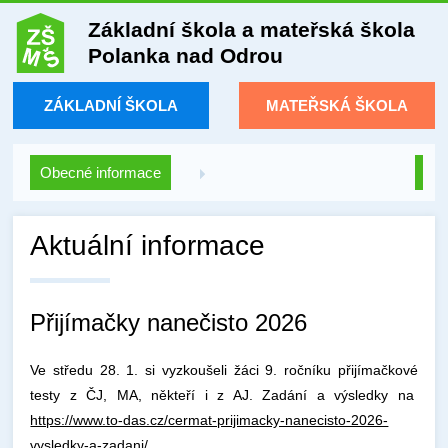
Základní škola a mateřská škola
Polanka nad Odrou
ZÁKLADNÍ ŠKOLA
MATEŘSKÁ ŠKOLA
Obecné informace
Aktuální informace
Přijímačky nanečisto 2026
Ve středu 28. 1. si vyzkoušeli žáci 9. ročníku přijímačkové
testy z ČJ, MA, někteří i z AJ. Zadání a výsledky na
https://www.to-das.cz/cermat-prijimacky-nanecisto-2026-
vysledky-a-zadani/