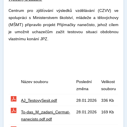
Centrum pro zjišťování výsledků vzdělávání (CZVV) ve
spolupráci s Ministerstvem školství, mládeže a tělovýchovy
(MŠMT) připravilo projekt Přijímačky nanečisto, jehož cílem
je umožnit uchazečům zažít testovou situaci obdobnou
vlastnímu konání JPZ.
Název souboru
Poslední
Velikost
změna
souboru
AJ_TestovySesit.pdf
28.01.2026
336 Kb
To-das_M_zadani_Cermat-
28.01.2026
169 Kb
nanecisto.pdf.pdf