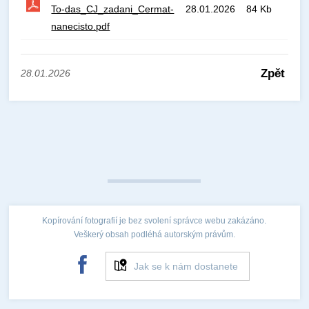
To-das_CJ_zadani_Cermat-
28.01.2026
84 Kb
nanecisto.pdf
Zpět
28.01.2026
Kopírování fotografií je bez svolení správce webu zakázáno.
Veškerý obsah podléhá autorským právům.
Jak se k nám dostanete