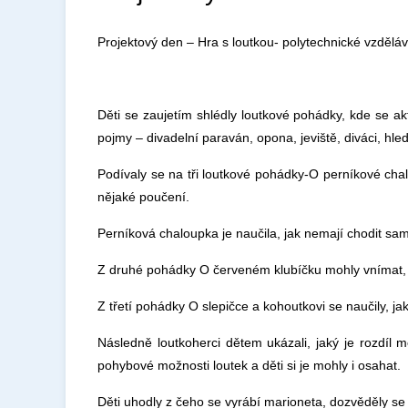
Projektový den – Hra s loutkou- polytechnické vzdělá
Děti se zaujetím shlédly loutkové pohádky, kde se ak
pojmy – divadelní paraván, opona, jeviště, diváci, hled
Podívaly se na tři loutkové pohádky-O perníkové cha
nějaké poučení.
Perníková chaloupka je naučila, jak nemají chodit sa
Z druhé pohádky O červeném klubíčku mohly vnímat, ja
Z třetí pohádky O slepičce a kohoutkovi se naučily, jak
Následně loutkoherci dětem ukázali, jaký je rozdíl
pohybové možnosti loutek a děti si je mohly i osahat.
Děti uhodly z čeho se vyrábí marioneta, dozvěděly se