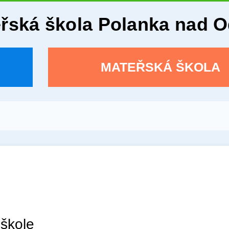
eřská škola Polanka nad 
MATEŘSKÁ ŠKOLA
 škole