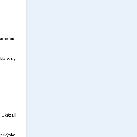
koherců,
klo vždy
 Ukázali
 prkýnka