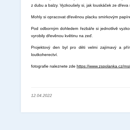
z dubu a balzy. Vyzkoušely si, jak louskáček ze dřeva 
Mohly si opracovat dřevěnou placku smirkovým papírem
Pod odborným dohledem řezbáře si jednotlivě vyzkou
vyrobily dřevěnou květinu na zeď.
Projektový den byl pro děti velmi zajímavý a př
loutkoherectví.
fotografie naleznete zde
https://www.zspolanka.cz/ms
12.04.2022