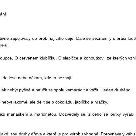
vání
tivně zapojovaly do probíhajícího děje. Dále se seznámily s prací lout
iště.
loupce, O červeném klubíčku, O slepičce a kohoutkovi, ze kterých vzni
mi do lesa nebo někam, kde to neznají.
k nebýt pyšné a naučit se spolu kamarádit a vážit ji jeden druhého.
 nebýt lakomé, ale dělit se o čokoládu, jablíčko a hračky.
 mezi maňáskem a marionetou. Dozvěděly se, z čeho se loutky vyrábí.
 jaké jsou druhy dřeva a které je pro výrobu vhodné. Porovnávaly váhu