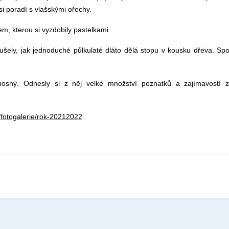
si poradí s vlašskými ořechy.
, kterou si vyzdobily pastelkami.
šely, jak jednoduché půlkulaté dláto dělá stopu v kousku dřeva. Spo
ínosný. Odnesly si z něj velké množství poznatků a zajímavostí 
/fotogalerie/rok-20212022