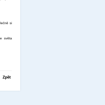
lečně si
ze světa
Zpět