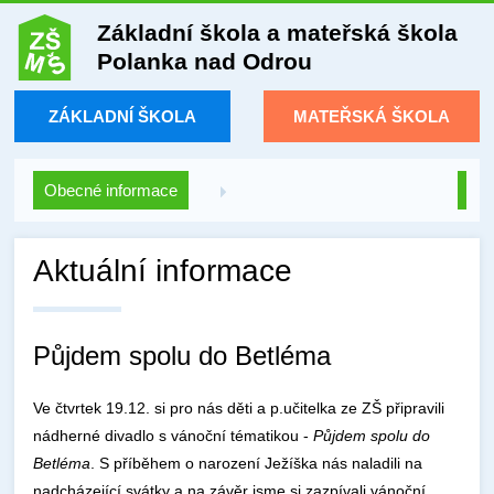
Základní škola a mateřská škola
Polanka nad Odrou
ZÁKLADNÍ ŠKOLA
MATEŘSKÁ ŠKOLA
Obecné informace
Aktuální informace
Půjdem spolu do Betléma
Ve čtvrtek 19.12. si pro nás děti a p.učitelka ze ZŠ připravili
nádherné divadlo s vánoční tématikou -
Půjdem spolu do
Betléma
. S příběhem o narození Ježíška nás naladili na
nadcházející svátky a na závěr jsme si zazpívali vánoční