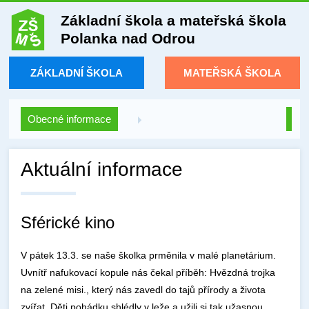
Základní škola a mateřská škola
Polanka nad Odrou
ZÁKLADNÍ ŠKOLA
MATEŘSKÁ ŠKOLA
Obecné informace
Aktuální informace
Sférické kino
V pátek 13.3. se naše školka prměnila v malé planetárium.
Uvnítř nafukovací kopule nás čekal příběh: Hvězdná trojka
na zelené misi., který nás zavedl do tajů přírody a života
zvířat. Děti pohádku shlédly v leže a užili si tak užasnou