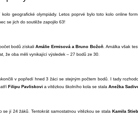
 kolo geografické olympiády. Letos poprvé bylo toto kolo online form
c se jich do soutěže zapojilo 63!
počet bodů získali
Amálie Ermisová a Bruno Božoň
. Amálka však tes
dat, že oba měli vynikající výsledek – 27 bodů ze 30.
skončili v popředí hned 3 žáci se stejným počtem bodů. I tady rozhodo
patří
Filipu Pavliskovi
a vítězkou školního kola se stala
Anežka Sadiv
o se jí 24 žáků. Tentokrát samostatnou vítězkou se stala
Kamila Stie