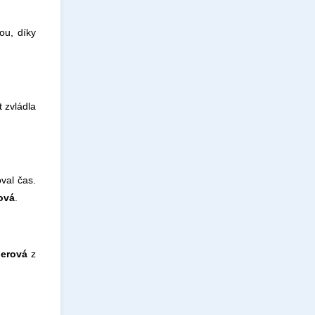
ou, díky
t zvládla
val čas.
ová
.
berová
z