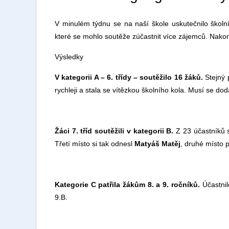
V minulém týdnu se na naší škole uskutečnilo školní
které se mohlo soutěže zúčastnit více zájemců. Nakone
Výsledky
V kategorii A – 6. třídy – soutěžilo 16 žáků.
Stejný 
rychleji a stala se vítězkou školního kola. Musí se do
Žáci 7. tříd soutěžili v kategorii B.
Z 23 účastníků 
Třetí místo si tak odnesl
Matyáš Matěj
, druhé místo 
Kategorie C patřila žákům 8. a 9. ročníků.
Účastnil
9.B.