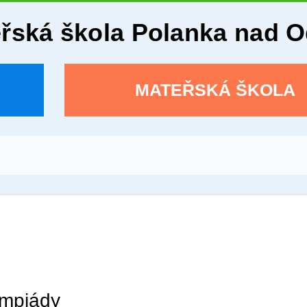
eřská škola Polanka nad 
MATEŘSKÁ ŠKOLA
ympiády