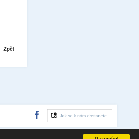
Zpět
Jak se k nám dostanete
Web created by
trace
Rozumím!