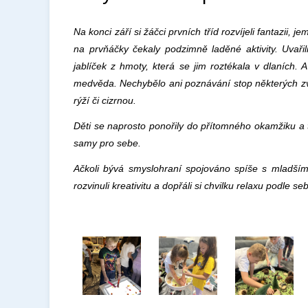
Na konci září si žáčci prvních tříd rozvíjeli fantazii,
na prvňáčky čekaly podzimně laděné aktivity. Uvařili 
jablíček z hmoty, která se jim roztékala v dlaních.
medvěda. Nechybělo ani poznávání stop některých zví
rýží či cizrnou.
Děti se naprosto ponořily do přítomného okamžiku a tv
samy pro sebe.
Ačkoli bývá smyslohraní spojováno spíše s mladšími 
rozvinuli kreativitu a dopřáli si chvilku relaxu podle se