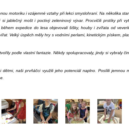
 jemnou motoriku i vzájemné vztahy při lekci smyslohraní. Na několika sta
si jablečný mošt i poctivý zeleninový vývar. Procvičili prstíky při vy
 A během expedice do lesa objevovali šišky, houby i zvířata od vever
řat. Velký úspěch měly hry s vodními perlami, kinetickým pískem, plas
ořily podle vlastní fantazie. Někdy spolupracovaly, jindy si vybraly či
dětmi, naši prvňáčci využili jeho potenciál naplno. Posílili jemnou m
be.