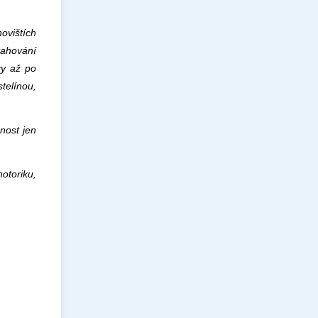
novištích
tahování
ky až po
telínou,
nnost jen
otoriku,