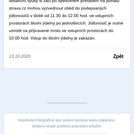
distanční výuky si žáci po opětovném přihlášení na portálu
strava.cz mohou vyzvednout oběd do podepsaných
jídlonosičů v době od 11.30 do 12.00 hod. ve vstupních
prostorách školní jídelny po jednotlivcích. Jídlonosič je nutné
umístit na připravené místo ve vstupních prostorách do
10.00 hod. Vstup do školní jídelny je zakázán.
Zpět
13.10.2020
Kopírování fotografií je bez svolení správce webu zakázáno.
Veškerý obsah podléhá autorským právům.