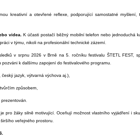
rmou kreativní a otevřené reflexe, podporující samostatné myšlení,
ebo videa.
K účasti postačí běžný mobilní telefon nebo jednoduchá 
práci v týmu, nikoli na profesionální technické zázemí.
sledků v srpnu 2026 v Brně na 5. ročníku festivalu ŠTETL FEST, s
u pozváni k dalšímu zapojení do festivalového programu.
český jazyk, výtvarná výchova aj.),
 tvůrčím způsobem,
ě prezentován.
je pro žáky silně motivující. Oceňují možnost vlastního vyjádření i sk
 širšího veřejného prostoru.
6.