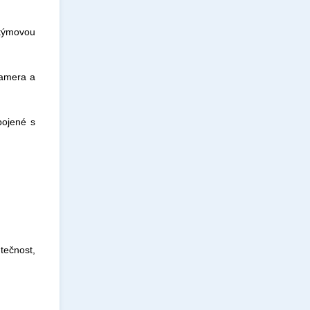
 týmovou
kamera a
pojené s
utečnost,