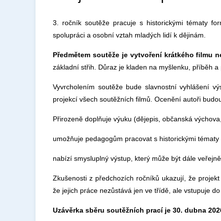
3. ročník soutěže pracuje s historickými tématy fo
spolupráci a osobní vztah mladých lidí k dějinám.
Předmětem soutěže je vytvoření krátkého filmu n
základní střih. Důraz je kladen na myšlenku, příběh a 
Vyvrcholením soutěže bude slavnostní vyhlášení vý
projekcí všech soutěžních filmů. Ocenění autoři budo
Přirozeně doplňuje výuku (dějepis, občanská výchova, 
umožňuje pedagogům pracovat s historickými tématy
nabízí smysluplný výstup, který může být dále veřejn
Zkušenosti z předchozích ročníků ukazují, že projekt 
že jejich práce nezůstává jen ve třídě, ale vstupuje do
Uzávěrka sběru soutěžních prací je 30. dubna 202