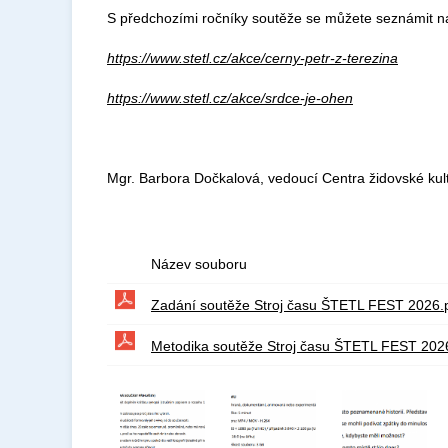
S předchozími ročníky soutěže se můžete seznámit n
https://www.stetl.cz/akce/cerny-petr-z-terezina
https://www.stetl.cz/akce/srdce-je-ohen
Mgr. Barbora Dočkalová, vedoucí Centra židovské ku
Název souboru
Zadání soutěže Stroj času ŠTETL FEST 2026.
Metodika soutěže Stroj času ŠTETL FEST 202