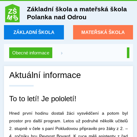
Základní škola a mateřská škola
Polanka nad Odrou
ZÁKLADNÍ ŠKOLA
MATEŘSKÁ ŠKOLA
Obecné informace
Aktuální informace
To to letí! Je pololetí!
Hned první hodinu dostali žáci vysvědčení a potom byl
prostor pro další program. Letos už podruhé několik učitelů
2. stupně v čele s paní Pokludovou připravilo pro žáky z 2. –
4. ročníku hru Pevnost Boyard. K ruce měli asistenty z řad