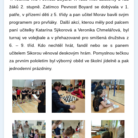
žáků 2. stupně. Zatímco Pevnost Boyard se dobývala v 1.
patře, v přízemí děti z 5. třídy a pan učitel Morav bavili svým
programem pro prvňáky. Další akcí, kterou měly pod palcem
paní učitelky Katarína Sýkorová a Veronika Chmelářová, byl
turnaj ve volejbale a v přehazované pro smíšená družstva z
6. – 9. tříd. Kdo nechtěl hrát, fandil nebo se s panem
učitelem Sikorou věnoval deskovým hrám. Pomyslnou tečkou
za prvním pololetím byl výborný oběd ve školní jídelně a pak
jednodenní prázdniny.