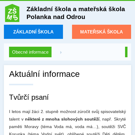
Základní škola a mateřská škola
Polanka nad Odrou
ZÁKLADNÍ ŠKOLA
MATEŘSKÁ ŠKOLA
Obecné informace
Aktuální informace
Tvůrčí psaní
I letos mají žáci 2. stupně možnost zúročit svůj spisovatelský
talent v
některé z mnoha slohových soutěží
, např. Skryté
paměti Moravy (téma Voda má, voda má…), soutěži SVČ
Korunka (téma Vodní svět), oblíbené soutěži Děti dětěm,