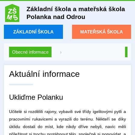
Základní škola a mateřská škola
Polanka nad Odrou
ZÁKLADNÍ ŠKOLA
MATEŘSKÁ ŠKOLA
Obecné informace
Aktuální informace
Ukliďme Polanku
Učitelé si rozdělili rajony, vybavili své třídy igelitovými pytli a
pracovními rukavicemi a vyrazili do terénu. Někteří se díky
úklidu dostali do míst, kde nikdy dříve nebyli, navíc měli
příležitost si trochu protáhnout tělo, společně si popovídat, a