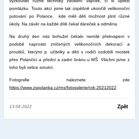
vyzkoušet různé techniky zdobení vajíček, či si uplést
pomlázku. Touto akcí jsme tak úspěšně ukončili velikonoční
putování po Polance, kde měli děti možnost plnit různé
úkoly. Na závěr na každé dítě čekal dáreček a odměna.
Na druhý den nás bohužel čekalo nemilé překvapení v
podobě naprosto zničených velikonočních dekorací a
proutků, kterými p. učitelky a děti s rodiči ozdobili mostek
přes Polančici a přední a zadní bránu u MŠ. Všichni jsme z
toho byli velice smutní.
Fotografie naleznete zde
https://www.zspolanka.cz/ms/fotogalerie/rok-20212022
Zpět
13.04.2022