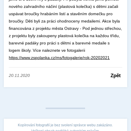
nového zahradního náčiní (plastová kolečka) s dětmi začali
uspávat broučky hrabáním listí a stavěním domečku pro
broučky. Děti byli za práci ohodnoceny medailemi. Akce byla
financována z projektu města Ostravy - Pod jednou střechou,
z projektu byly zakoupeny plastová kolečka na každou třídu,
barevné padáky pro práci s dětmi a barevné medaile s
logem školy. Více naleznete ve fotogalerii
https://www.zspolanka.cz/ms/fotogalerie/rok-20202021
Zpět
20.11.2020
Kopírování fotografií je bez svolení správce webu zakázáno.