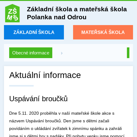
Základní škola a mateřská škola
Polanka nad Odrou
ZÁKLADNÍ ŠKOLA
MATEŘSKÁ ŠKOLA
Obecné informace
Aktuální informace
Uspávání broučků
Dne 5.11. 2020 proběhla v naší mateřské škole akce s
názvem Uspávání broučků. Den jsme s dětmi začali
povídáním o ukládání zvířatek k zimnímu spánku a zahráli
jsme si s dětmi hry s padáky. Při pobytu venku jsme pomocí