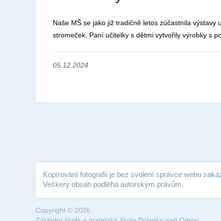
Naše MŠ se jako již tradičně letos zúčastnila výstavy
stromeček. Paní učitelky s dětmi vytvořily výrobky s p
05.12.2024
Kopírování fotografií je bez svolení správce webu zaká
Veškerý obsah podléhá autorským právům.
Copyright © 2026
Základní škola a mateřská škola Polanka nad Odrou