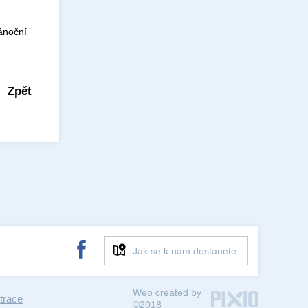
vánoční
Zpět
Jak se k nám dostanete
Web created by
trace
©2018