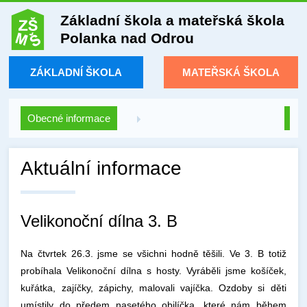
Základní škola a mateřská škola
Polanka nad Odrou
ZÁKLADNÍ ŠKOLA
MATEŘSKÁ ŠKOLA
Obecné informace
Aktuální informace
Velikonoční dílna 3. B
Na čtvrtek 26.3. jsme se všichni hodně těšili. Ve 3. B totiž
probíhala Velikonoční dílna s hosty. Vyráběli jsme košíček,
kuřátka, zajíčky, zápichy, malovali vajíčka. Ozdoby si děti
umístily do předem nasetého obilíčka, které nám během