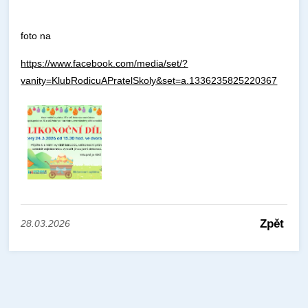
foto na
https://www.facebook.com/media/set/?
vanity=KlubRodicuAPratelSkoly&set=a.1336235825220367
Zpět
28.03.2026