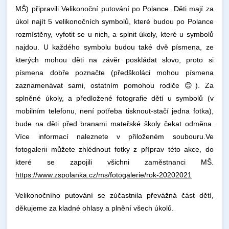
MŠ) připravili Velikonoční putování po Polance. Děti mají za
úkol najít 5 velikonočních symbolů, které budou po Polance
rozmístěny, vyfotit se u nich, a splnit úkoly, které u symbolů
najdou. U každého symbolu budou také dvě písmena, ze
kterých mohou děti na závěr poskládat slovo, proto si
písmena dobře poznačte (předškoláci mohou písmena
zaznamenávat sami, ostatním pomohou rodiče
😊
). Za
splněné úkoly, a předložené fotografie dětí u symbolů (v
mobilním telefonu, není potřeba tisknout-stačí jedna fotka),
bude na děti před branami mateřské školy čekat odměna.
Více informací naleznete v přiloženém soubouru.Ve
fotogalerii můžete zhlédnout fotky z příprav této akce, do
které se zapojili všichni zaměstnanci MŠ.
https://www.zspolanka.cz/ms/fotogalerie/rok-20202021
Velikonočního putování se zúčastnila převážná část dětí,
děkujeme za kladné ohlasy a plnění všech úkolů.