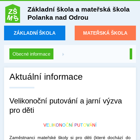
Základní škola a mateřská škola
Polanka nad Odrou
ZÁKLADNÍ ŠKOLA
MATEŘSKÁ ŠKOLA
Obecné informace
Aktuální informace
Velikonoční putování a jarní výzva
pro děti
V
E
L
I
K
O
N
O
Č
N
Í
P
U
T
O
V
Á
N
Í
Zaměstnanci mateřské školy si pro děti (které dochází do