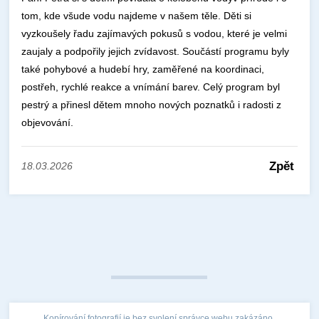
tom, kde všude vodu najdeme v našem těle. Děti si
vyzkoušely řadu zajímavých pokusů s vodou, které je velmi
zaujaly a podpořily jejich zvídavost. Součástí programu byly
také pohybové a hudebí hry, zaměřené na koordinaci,
postřeh, rychlé reakce a vnímání barev. Celý program byl
pestrý a přinesl dětem mnoho nových poznatků i radosti z
objevování.
Zpět
18.03.2026
Kopírování fotografií je bez svolení správce webu zakázáno.