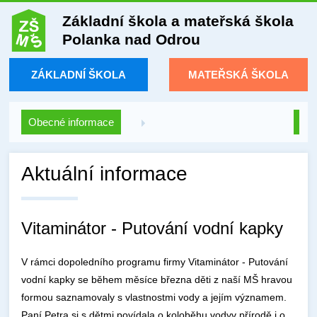
Základní škola a mateřská škola
Polanka nad Odrou
ZÁKLADNÍ ŠKOLA
MATEŘSKÁ ŠKOLA
Obecné informace
Aktuální informace
Vitaminátor - Putování vodní kapky
V rámci dopoledního programu firmy Vitaminátor - Putování
vodní kapky se během měsíce března děti z naší MŠ hravou
formou saznamovaly s vlastnostmi vody a jejím významem.
Paní Petra si s dětmi povídala o koloběhu vodyv přírodě i o