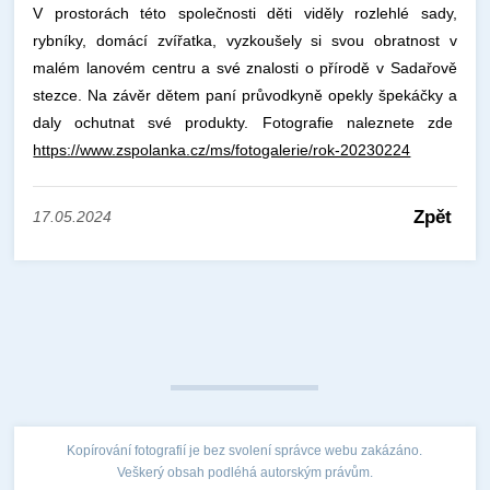
V prostorách této společnosti děti viděly rozlehlé sady,
rybníky, domácí zvířatka, vyzkoušely si svou obratnost v
malém lanovém centru a své znalosti o přírodě v Sadařově
stezce. Na závěr dětem paní průvodkyně opekly špekáčky a
daly ochutnat své produkty. Fotografie naleznete zde
https://www.zspolanka.cz/ms/fotogalerie/rok-20230224
Zpět
17.05.2024
Kopírování fotografií je bez svolení správce webu zakázáno.
Veškerý obsah podléhá autorským právům.