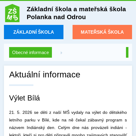
Základní škola a mateřská škola
Polanka nad Odrou
ZÁKLADNÍ ŠKOLA
MATEŘSKÁ ŠKOLA
Obecné informace
Aktuální informace
Výlet Bílá
21. 5. 2026 se děti z naší MŠ vydaly na výlet do dětského
letního parku v Bílé, kde na ně čekal zábavný program s
názvem Indiánský den. Celým dne nás provázeli indiáni -
lektoři, kteří si pro děti připravili mnoho zajímavých stanovišť