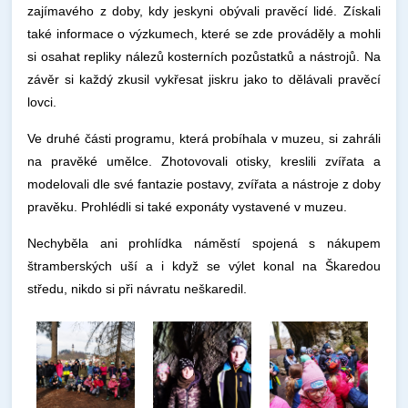
zajímavého z doby, kdy jeskyni obývali pravěcí lidé. Získali
také informace o výzkumech, které se zde prováděly a mohli
si osahat repliky nálezů kosterních pozůstatků a nástrojů. Na
závěr si každý zkusil vykřesat jiskru jako to dělávali pravěcí
lovci.
Ve druhé části programu, která probíhala v muzeu, si zahráli
na pravěké umělce. Zhotovovali otisky, kreslili zvířata a
modelovali dle své fantazie postavy, zvířata a nástroje z doby
pravěku. Prohlédli si také exponáty vystavené v muzeu.
Nechyběla ani prohlídka náměstí spojená s nákupem
štramberských uší a i když se výlet konal na Škaredou
středu, nikdo si při návratu neškaredil.