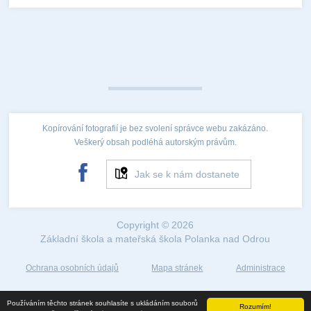
Kopírování fotografií je bez svolení správce webu zakázáno.
Veškerý obsah podléhá autorským právům.
Jak se k nám dostanete
Copyright © 2026
Základní škola a mateřská škola Polanka nad Odrou
Ochrana osobních údajů
Mapa stránek
Administrace
Web created by
Používáním těchto stránek souhlasíte s ukládáním souborů
Rozumím!
©2018