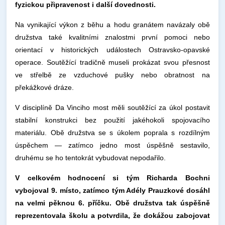
fyzickou připravenost i další dovednosti.
Na vynikající výkon z běhu a hodu granátem navázaly obě
družstva také kvalitními znalostmi první pomoci nebo
orientací v historických událostech Ostravsko-opavské
operace. Soutěžící tradičně museli prokázat svou přesnost
ve střelbě ze vzduchové pušky nebo obratnost na
překážkové dráze.
V disciplíně Da Vinciho most měli soutěžící za úkol postavit
stabilní konstrukci bez použití jakéhokoli spojovacího
materiálu. Obě družstva se s úkolem poprala s rozdílným
úspěchem — zatímco jedno most úspěšně sestavilo,
druhému se ho tentokrát vybudovat nepodařilo.
V celkovém hodnocení si tým Richarda Bochni
vybojoval 9. místo, zatímco tým Adély Prauzkové dosáhl
na velmi pěknou 6. příčku. Obě družstva tak úspěšně
reprezentovala školu a potvrdila, že dokážou zabojovat