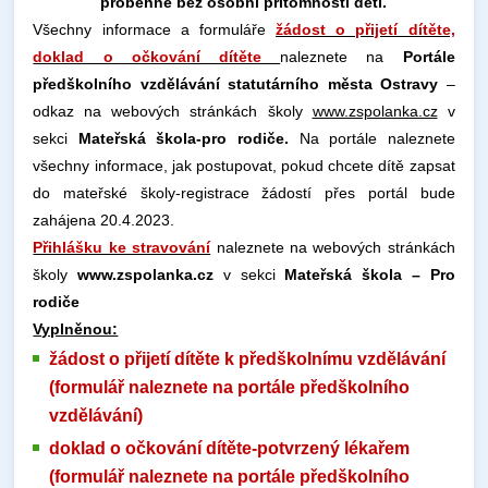
proběhne bez osobní přítomnosti dětí.
Všechny informace a formuláře
žádost o přijetí dítěte,
doklad o očkování dítěte
naleznete na
Portále
předškolního vzdělávání statutárního města Ostravy
–
odkaz na webových stránkách školy
www.zspolanka.cz
v
sekci
Mateřská škola-pro rodiče.
Na portále naleznete
všechny informace, jak postupovat, pokud chcete dítě zapsat
do mateřské školy-registrace žádostí přes portál bude
zahájena 20.4.2023.
Přihlášku ke stravování
naleznete na webových stránkách
školy
www.zspolanka.cz
v sekci
Mateřská škola – Pro
rodiče
Vyplněnou:
žádost o přijetí dítěte k předškolnímu vzdělávání
(formulář naleznete na portále předškolního
vzdělávání)
doklad o očkování dítěte-potvrzený lékařem
(formulář naleznete na portále předškolního