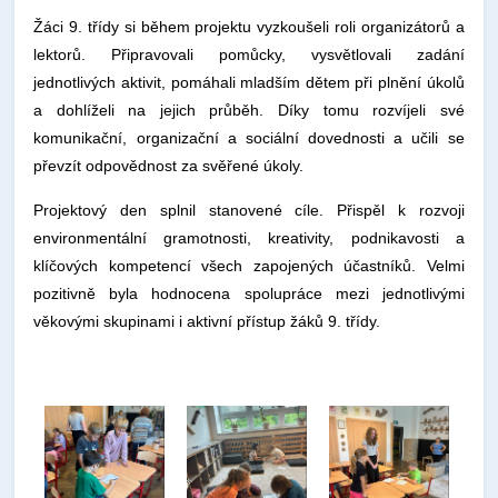
Žáci 9. třídy si během projektu vyzkoušeli roli organizátorů a
lektorů. Připravovali pomůcky, vysvětlovali zadání
jednotlivých aktivit, pomáhali mladším dětem při plnění úkolů
a dohlíželi na jejich průběh. Díky tomu rozvíjeli své
komunikační, organizační a sociální dovednosti a učili se
převzít odpovědnost za svěřené úkoly.
Projektový den splnil stanovené cíle. Přispěl k rozvoji
environmentální gramotnosti, kreativity, podnikavosti a
klíčových kompetencí všech zapojených účastníků. Velmi
pozitivně byla hodnocena spolupráce mezi jednotlivými
věkovými skupinami i aktivní přístup žáků 9. třídy.