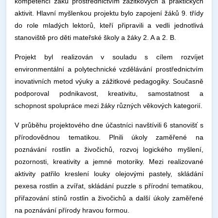
kompetencí žáků prostřednictvím zážitkových a praktických
aktivit. Hlavní myšlenkou projektu bylo zapojení žáků 9. třídy
do role mladých lektorů, kteří připravili a vedli jednotlivá
stanoviště pro děti mateřské školy a žáky 2. A a 2. B.
Projekt byl realizován v souladu s cílem rozvíjet
environmentální a polytechnické vzdělávání prostřednictvím
inovativních metod výuky a zážitkové pedagogiky. Současně
podporoval podnikavost, kreativitu, samostatnost a
schopnost spolupráce mezi žáky různých věkových kategorií.
V průběhu projektového dne účastníci navštívili 6 stanovišť s
přírodovědnou tematikou. Plnili úkoly zaměřené na
poznávání rostlin a živočichů, rozvoj logického myšlení,
pozornosti, kreativity a jemné motoriky. Mezi realizované
aktivity patřilo kreslení louky olejovými pastely, skládání
pexesa rostlin a zvířat, skládání puzzle s přírodní tematikou,
přiřazování stínů rostlin a živočichů a další úkoly zaměřené
na poznávání přírody hravou formou.