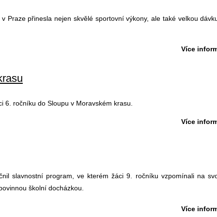
v Praze přinesla nejen skvělé sportovní výkony, ale také velkou dávku
Více inform
krasu
áci 6. ročníku do Sloupu v Moravském krasu.
Více inform
nil slavnostní program, ve kterém žáci 9. ročníku vzpomínali na sv
 povinnou školní docházkou.
Více inform