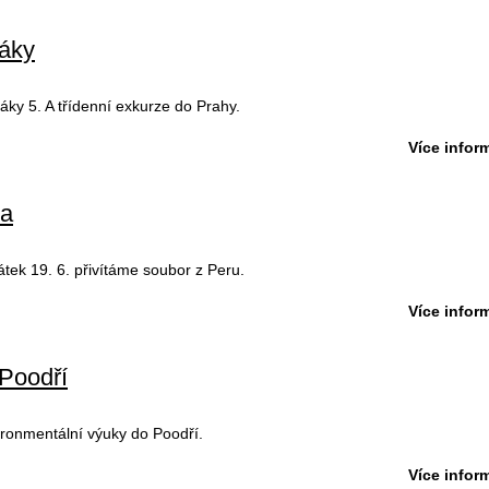
ťáky
áky 5. A třídenní exkurze do Prahy.
Více inform
ka
pátek 19. 6. přivítáme soubor z Peru.
Více inform
 Poodří
vironmentální výuky do Poodří.
Více inform