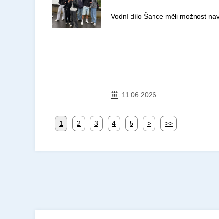
Vodní dílo Šance měli možnost navšt
11.06.2026
1
2
3
4
5
>
>>