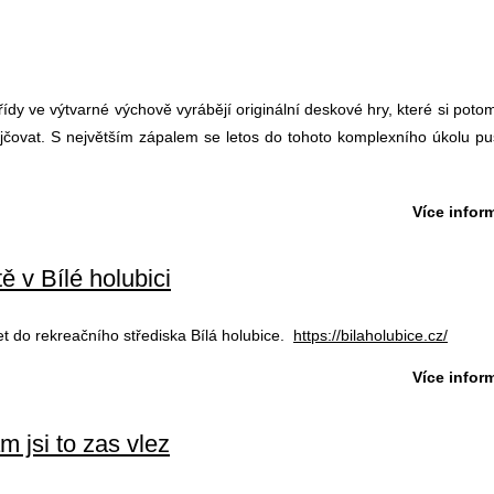
třídy ve výtvarné výchově vyrábějí originální deskové hry, které si po
jčovat. S největším zápalem se letos do tohoto komplexního úkolu pust
Více inform
ě v Bílé holubici
ýlet do rekreačního střediska Bílá holubice.
https://bilaholubice.cz/
Více inform
m jsi to zas vlez