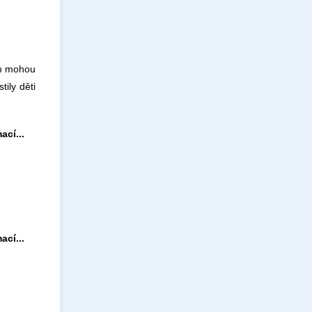
tom mohou
ily děti
ací...
ací...