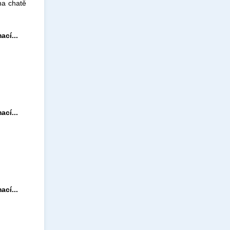
 na chatě
ací...
ací...
ací...