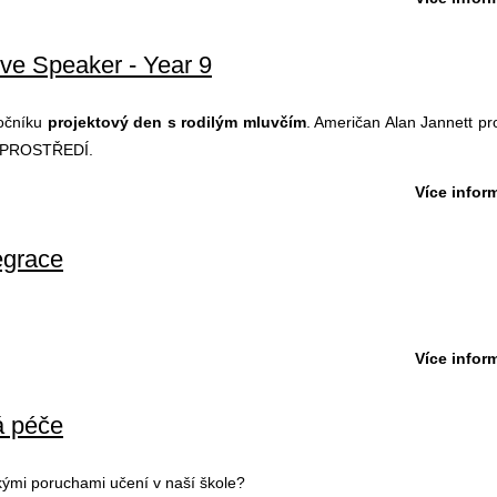
ive Speaker - Year 9
ročníku
projektový den s rodilým mluvčím
. Američan Alan Jannett pro
Í PROSTŘEDÍ.
Více inform
egrace
Více inform
á péče
kými poruchami učení v naší škole?