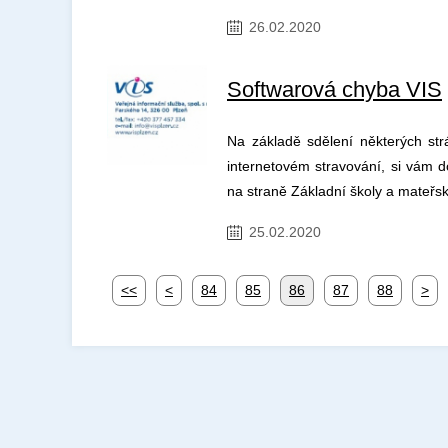
26.02.2020
Softwarová chyba VIS
Na základě sdělení některých str
internetovém stravování, si vám d
na straně Základní školy a mateřs
25.02.2020
<<
<
84
85
86
87
88
>