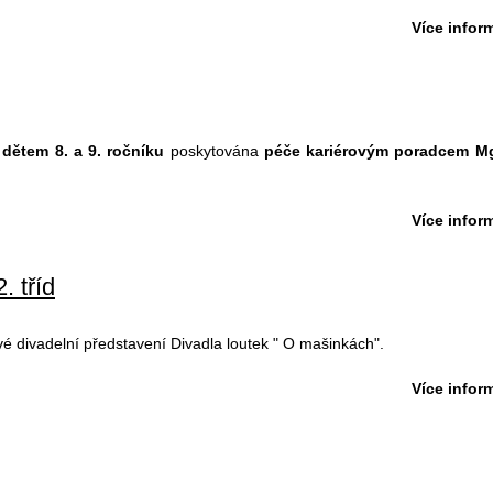
Více inform
e
dětem 8. a 9. ročníku
poskytována
péče kariérovým poradcem Mgr
Více inform
. tříd
 nové divadelní představení Divadla loutek " O mašinkách".
Více inform