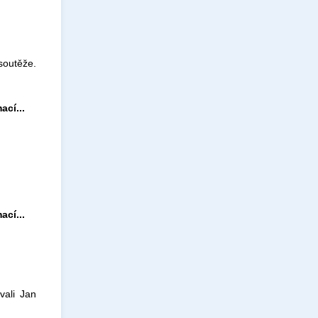
soutěže.
ací...
ací...
vali Jan