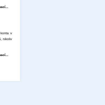
ací...
 konta v
 nikoliv
ací...