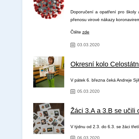
Doporučení a opatření pro školy a
přenosu virové nákazy koronavirem
Čtěte
zde
03.03.2020
Okresní kolo Celostátní
V pátek 6. března čeká Andreje Sýk
05.03.2020
Žáci 3.A a 3.B se učili
V týdnu od 2.3. do 6.3. se žáci třet
06.03.2020