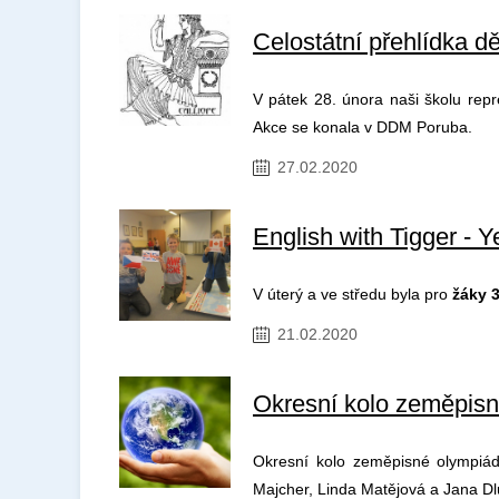
Celostátní přehlídka dě
V pátek 28. února naši školu repr
Akce se konala v DDM Poruba.
27.02.2020
English with Tigger - Y
V úterý a ve středu byla pro
žáky 
21.02.2020
Okresní kolo zeměpis
Okresní kolo zeměpisné olympiád
Majcher, Linda Matějová a Jana D