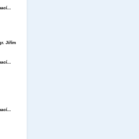
ací...
. Jiřím
ací...
ací...