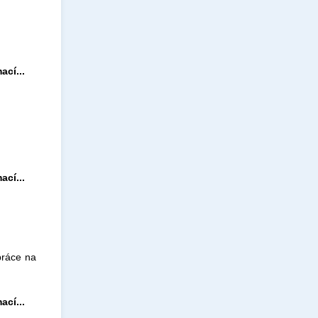
ací...
ací...
práce na
ací...