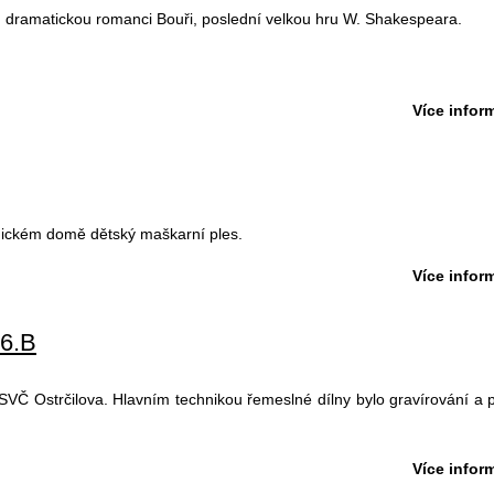
ku dramatickou romanci Bouři, poslední velkou hru W. Shakespeara.
Více inform
lnickém domě dětský maškarní ples.
Více inform
 6.B
 SVČ Ostrčilova. Hlavním technikou řemeslné dílny bylo gravírování a 
Více inform