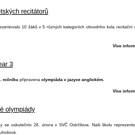
tských recitátorů
ezentovalo 10 žáků v 5 různých kategoriích obvodnho kola recitační 
Více inform
ear 3
3. ročníku
připravena
olympiáda v jazyce anglickém.
Více inform
né olympiády
y se uskutečnio 26. února v SVČ Ostrčilova. Naši školu reprezento
luhošová.