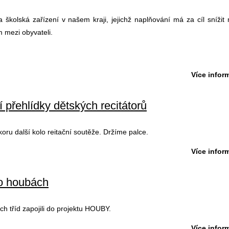
 školská zařízení v našem kraji, jejichž naplňování má za cíl snížit
 mezi obyvateli.
Více inform
 přehlídky dětských recitátorů
oru další kolo reitační soutěže. Držíme palce.
Více inform
 o houbách
ích tříd zapojili do projektu HOUBY.
Více inform