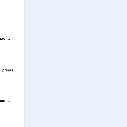
ací...
 přináší
ací...