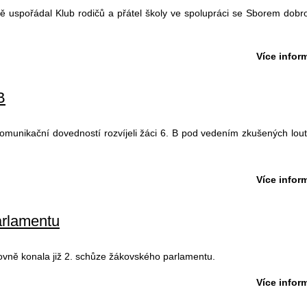
ně uspořádal Klub rodičů a přátel školy ve spolupráci se Sborem dobr
Více inform
B
a komunikační dovedností rozvíjeli žáci 6. B pod vedením zkušených lou
Více inform
rlamentu
orovně konala již 2. schůze žákovského parlamentu.
Více inform