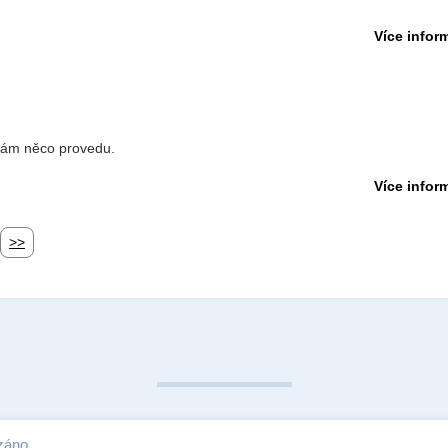
Více inform
o vám něco provedu.
Více inform
>>
záno.