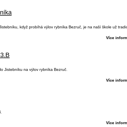
bníka
stebníku, když probíhá výlov rybníka Bezruč, je na naší škole už tradic
Více inform
 3.B
 do Jistebníku na výlov rybníka Bezruč.
Více inform
í.
Více inform