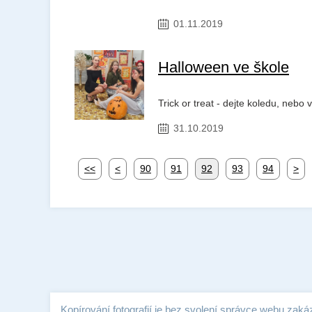
01.11.2019
Halloween ve škole
Trick or treat - dejte koledu, neb
31.10.2019
<<
<
90
91
92
93
94
>
Kopírování fotografií je bez svolení správce webu zaká