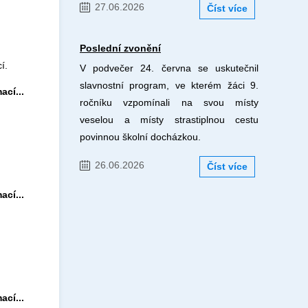
27.06.2026
Číst více
Poslední zvonění
í.
V podvečer 24. června se uskutečnil
slavnostní program, ve kterém žáci 9.
ací...
ročníku vzpomínali na svou místy
veselou a místy strastiplnou cestu
povinnou školní docházkou.
26.06.2026
Číst více
ací...
ací...