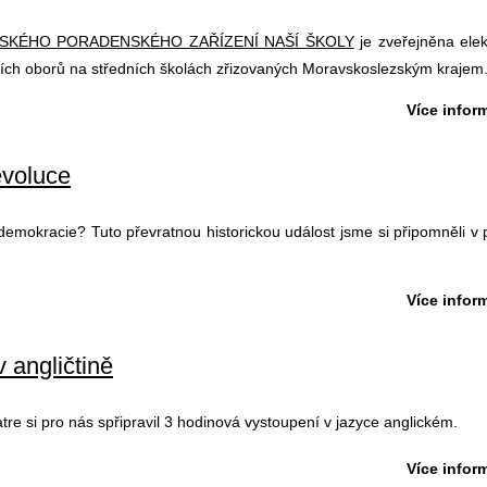
SKÉHO PORADENSKÉHO ZAŘÍZENÍ NAŠÍ ŠKOLY
je zveřejněna elek
ích oborů na středních školách zřizovaných Moravskoslezským krajem
Více inform
evoluce
 demokracie? Tuto převratnou historickou událost jsme si připomněli v 
Více inform
 angličtině
re si pro nás spřipravil 3 hodinová vystoupení v jazyce anglickém.
Více inform