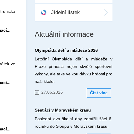
tronická
Jídelní lístek
.
ací...
Aktuální informace
Olympiáda dětí a mládeže 2026
Letošní Olympiáda dětí a mládeže v
pátek ve
Praze přinesla nejen skvělé sportovní
výkony, ale také velkou dávku hrdosti pro
naši školu.
ací...
27.06.2026
Číst více
Šesťáci v Moravském krasu
Poslední dva školní dny zamířili žáci 6.
ročníku do Sloupu v Moravském krasu.
ací...