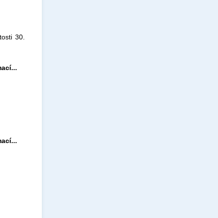
osti 30.
ací...
ací...