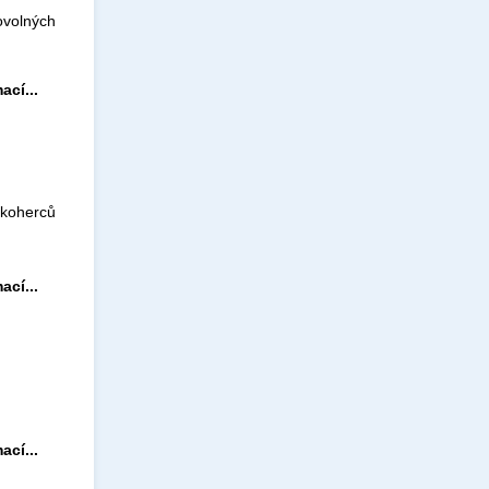
ovolných
ací...
tkoherců
ací...
ací...