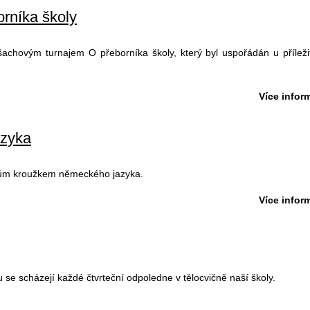
orníka školy
 šachovým turnajem O přeborníka školy, který byl uspořádán u příležit
Více inform
azyka
kům kroužkem německého jazyka.
Více inform
se scházejí každé čtvrteční odpoledne v tělocvičně naší školy.