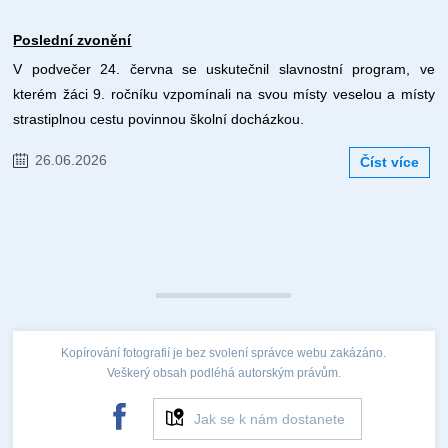
Poslední zvonění
V podvečer 24. června se uskutečnil slavnostní program, ve
kterém žáci 9. ročníku vzpomínali na svou místy veselou a místy
strastiplnou cestu povinnou školní docházkou.
26.06.2026
Číst více
Kopírování fotografií je bez svolení správce webu zakázáno.
Veškerý obsah podléhá autorským právům.
Jak se k nám dostanete