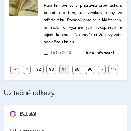
Paní knihovnice si připravila přednášku s
besedou o tom, jak vznikaly knihy ve
středověku. Povídali jsme se o klášterech,
mniších, o významných rukopisech a
jejich iluminaci. Na závěr si žáci vytvořili
společnou knihu.
16.06.2019
Více informací...
<<
<
92
93
94
95
96
>
>>
Užitečné odkazy
Bakaláři